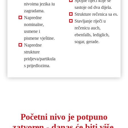
Spojne riječi koje se
nivoima jezika iu
sastoje od dva dijela.
zagradama.
Strukture rečenica sa es.
Napredne
Stavljanje riječi u
nominalne,
rečenicu auch,
usmene i
ebenfalls, lediglich,
pismene vještine.
sogar, gerade.
Napredne
strukture
pridjeva/partikula
s prijedlozima.
Početni nivo je potpuno
zatvoren - danas će biti više,