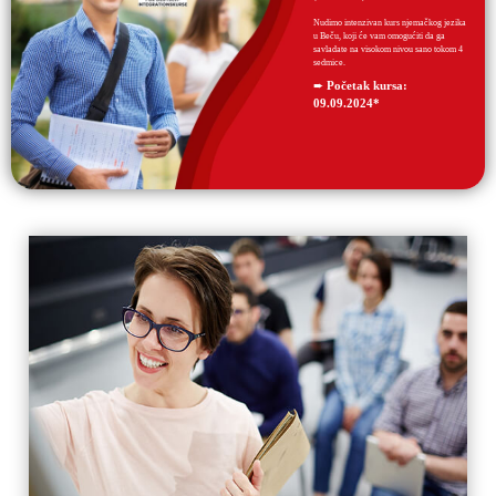
Nudimo intenzivan kurs njemačkog jezika
u Beču, koji će vam omogućiti da ga
savladate na visokom nivou sano tokom 4
sedmice.
➨
Početak kursa:
09.09.2024*