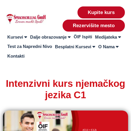
Kupite kurs
Rezervišite mesto
ÖIF Ispiti
Kursevi
Dalje obrazovanje
Medijateka
Test za Napredni Nivo
Besplatni Kursevi
O Nama
Kontakti
Intenzivni kurs njemačkog
jezika C1
(C1.1 + C1.2)