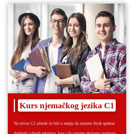
Kurs njemačkog jezika C1
Na nivou C1 učenik će biti u stanju da razume širok spektar
složenih i dugih tekstova, kao i da razume skrivena značenja,