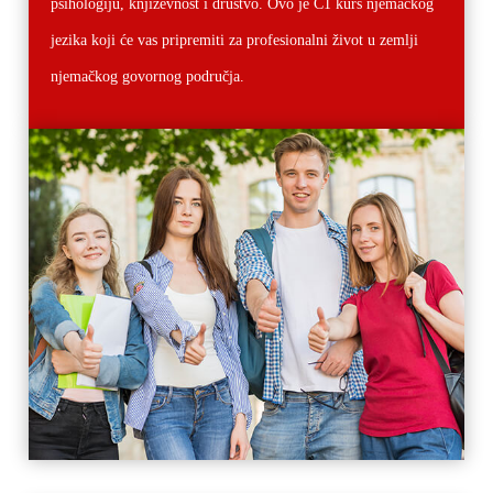
psihologiju, književnost i društvo.
Ovo je C1 kurs njemačkog
jezika koji će vas pripremiti za profesionalni život u zemlji
njemačkog govornog područja.