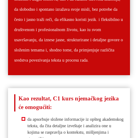
da slobodno i spontano izražava svoje misli, bez potrebe da
često i jasno traži reči, da efikasno koristi jezik. i fleksibilno u
društvenom i profesionalnom životu, kao iu svom
usavršavanju, da iznese jasne, strukturirane i detaljne govore o
složenim temama i, shodno tome, da primjenjuje različita
sredstva povezivanja teksta u procesu rada.
Kao rezultat, C1 kurs njemačkog jezika
će omogućiti:
da apsorbuje složene informacije iz opšteg akademskog
teksta, da čita detaljne izveštaje i analizira one u
kojima se raspravlja o kontekstu, mišljenjima i