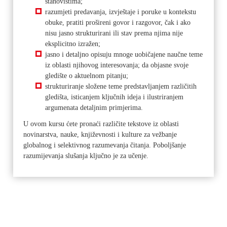
stanovištima;
razumjeti predavanja, izvještaje i poruke u kontekstu
obuke, pratiti prošireni govor i razgovor, čak i ako
nisu jasno strukturirani ili stav prema njima nije
eksplicitno izražen;
jasno i detaljno opisuju mnoge uobičajene naučne teme
iz oblasti njihovog interesovanja;
da objasne svoje
gledište o aktuelnom pitanju;
strukturiranje složene teme predstavljanjem različitih
gledišta, isticanjem ključnih ideja i ilustriranjem
argumenata detaljnim primjerima.
U ovom kursu ćete pronaći različite tekstove iz oblasti
novinarstva, nauke, književnosti i kulture za vežbanje
globalnog i selektivnog razumevanja čitanja.
Poboljšanje
razumijevanja slušanja ključno je za učenje.