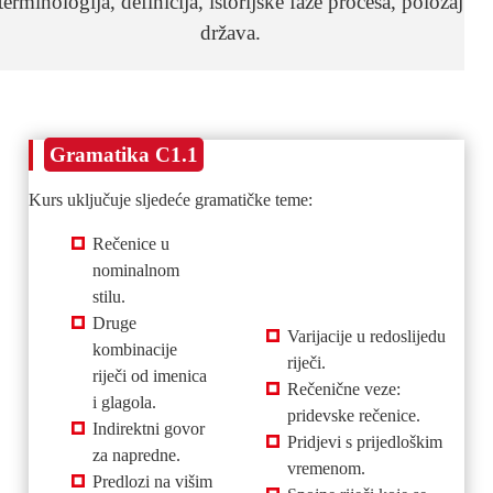
terminologija, definicija, istorijske faze procesa, položaj
država.
Gramatika C1.1
Kurs uključuje sljedeće gramatičke teme:
Rečenice u
nominalnom
stilu.
Druge
Varijacije u redoslijedu
kombinacije
riječi.
riječi od imenica
Rečenične veze:
i glagola.
pridevske rečenice.
Indirektni govor
Pridjevi s prijedloškim
za napredne.
vremenom.
Predlozi na višim