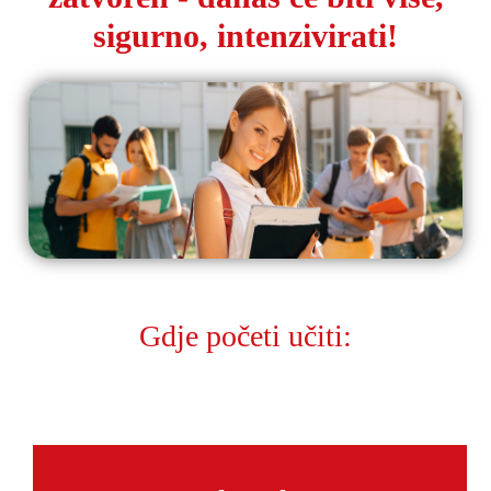
sigurno, intenzivirati!
Gdje početi učiti: