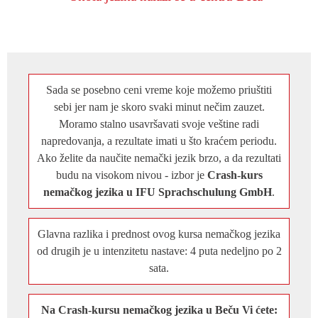
Sada se posebno ceni vreme koje možemo priuštiti
sebi jer nam je skoro svaki minut nečim zauzet.
Moramo stalno usavršavati svoje veštine radi
napredovanja, a rezultate imati u što kraćem periodu.
Ako želite da naučite nemački jezik brzo, a da rezultati
budu na visokom nivou - izbor je
Crash-kurs
nemačkog jezika u IFU Sprachschulung GmbH
.
Glavna razlika i prednost ovog kursa nemačkog jezika
od drugih je u intenzitetu nastave: 4 puta nedeljno po 2
sata.
Na Crash-kursu nemačkog jezika u Beču Vi ćete: