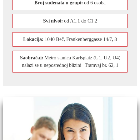
Broj sudenata u grupi:
od 6 osoba
Svi nivoi:
od A1.1 do C1.2
Lokacija:
1040 Beč, Frankenberggasse 14/7, 8
Saobraćaj:
Metro stanica Karlsplatz (U1, U2, U4)
nalazi se u neposrednoj blizini | Tramvaj br. 62, 1