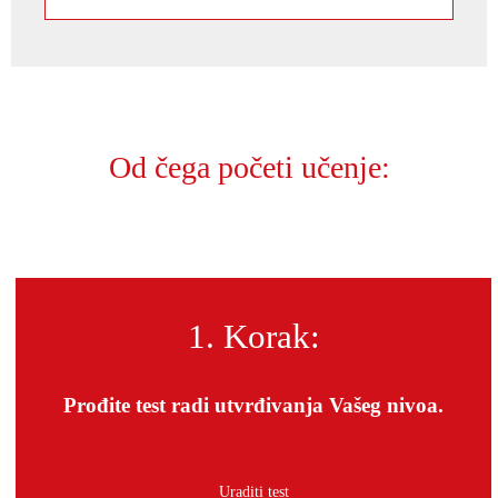
Od čega početi učenje:
1. Korak:
Prođite test radi utvrđivanja Vašeg nivoa.