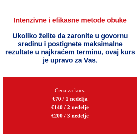
Intenzivne i efikasne metode obuke
Ukoliko želite da zaronite u govornu
sredinu i postignete maksimalne
rezultate u najkraćem terminu, ovaj kurs
je upravo za Vas.
Cena za kurs:
€70 / 1 nedelja
€140 / 2 nedelje
€200 / 3 nedelje