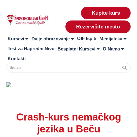
Kupite kurs
Rezervišite mesto
ÖIF Ispiti
Kursevi
Dalje obrazovanje
Medijateka
Test za Napredni Nivo
Besplatni Kursevi
O Nama
Kontakti
Crash-kurs nemačkog
jezika u Beču