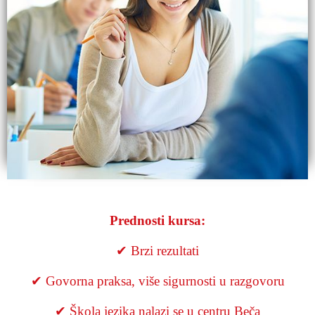
Prednosti kursa:
✔ Brzi rezultati
✔ Govorna praksa, više sigurnosti u razgovoru
✔ Škola jezika nalazi se u centru Beča