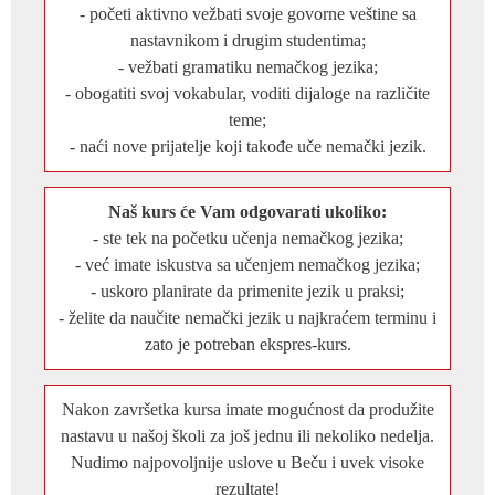
- početi aktivno vežbati svoje govorne veštine sa
nastavnikom i drugim studentima;
- vežbati gramatiku nemačkog jezika;
- obogatiti svoj vokabular, voditi dijaloge na različite
teme;
- naći nove prijatelje koji takođe uče nemački jezik.
Naš kurs će Vam odgovarati ukoliko:
- ste tek na početku učenja nemačkog jezika;
- već imate iskustva sa učenjem nemačkog jezika;
- uskoro planirate da primenite jezik u praksi;
- želite da naučite nemački jezik u najkraćem terminu i
zato je potreban ekspres-kurs.
Nakon završetka kursa imate mogućnost da produžite
nastavu u našoj školi za još jednu ili nekoliko nedelja.
Nudimo najpovoljnije uslove u Beču i uvek visoke
rezultate!