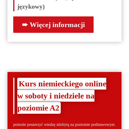
językowy)
Kurs niemieckiego online
w soboty i niedziele na
poziomie A2
pomoże poszerzyć wiedzę zdobytą na poziomie podstawowym.