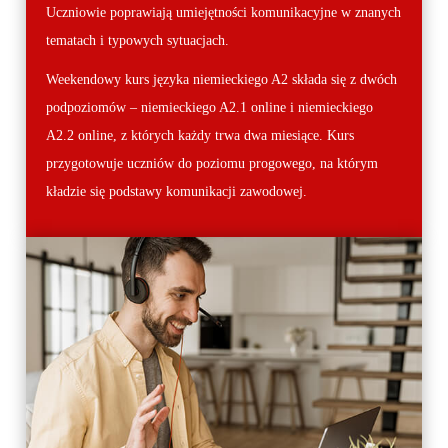
Uczniowie poprawiają umiejętności komunikacyjne w znanych
tematach i typowych sytuacjach.
Weekendowy kurs języka niemieckiego A2 składa się z dwóch
podpoziomów – niemieckiego A2.1 online i niemieckiego
A2.2 online, z których każdy trwa dwa miesiące. Kurs
przygotowuje uczniów do poziomu progowego, na którym
kładzie się podstawy komunikacji zawodowej.