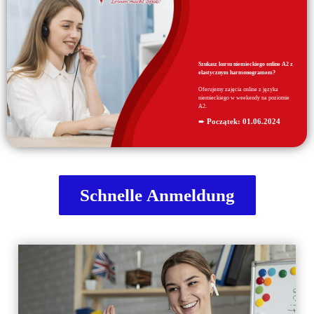
Szukasz kursu niemieckiego online A2 z
elastycznym harmonogramem?
Oferujemy zajęcia online z języka
niemieckiego w weekendy na poziomie
A2.
➨
Początek:
01.06.2024
Schnelle Anmeldung