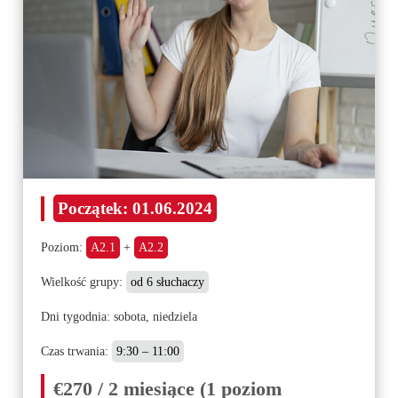
Początek:
01.06.2024
Poziom:
A2.1
+
A2.2
Wielkość grupy:
od 6 słuchaczy
Dni tygodnia: sobota, niedziela
Czas trwania:
9:30 – 11:00
€270 / 2 miesiące (1 poziom