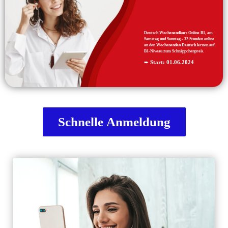
Deutsch Wochenendkurs Online B1, am
Samstag und Sonntag - 32 Stunden online
an den Wochenenden Deutsch lernen auf
B1-Niveau zum Schnäppchenpreis.
➨
Start:
01.06.2024
Schnelle Anmeldung