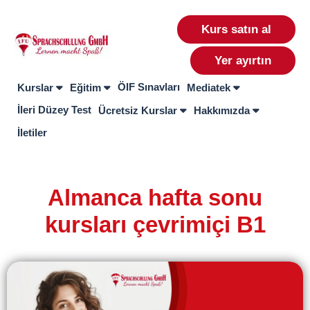
Kurs satın al
Yer ayırtın
ÖIF Sınavları
Kurslar
Eğitim
Mediatek
İleri Düzey Test
Ücretsiz Kurslar
Hakkımızda
İletiler
Almanca hafta sonu
kursları çevrimiçi B1