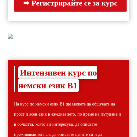
Интензивен курс по
немски език В1
На курс по немски език В1 ще можете да общувате на
прост и ясен език в ежедневието, по време на пътуване и
в областта, която ви интересува, да описвате
преживяванията си, да описвате целите си и да