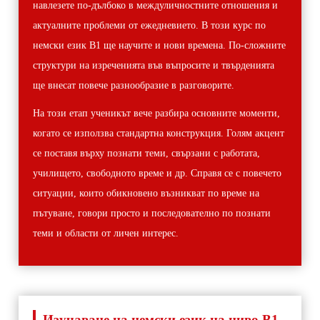
навлезете по-дълбоко в междуличностните отношения и
актуалните проблеми от ежедневието. В този курс по
немски език В1 ще научите и нови времена. По-сложните
структури на изреченията във въпросите и твърденията
ще внесат повече разнообразие в разговорите.
На този етап ученикът вече разбира основните моменти,
когато се използва стандартна конструкция. Голям акцент
се поставя върху познати теми, свързани с работата,
училището, свободното време и др. Справя се с повечето
ситуации, които обикновено възникват по време на
пътуване, говори просто и последователно по познати
теми и области от личен интерес.
Изучаване на немски език на ниво В1