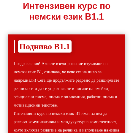
Интензивен курс по
немски език B1.1
Подниво В1.1
Поздравления! Ако сте взели решение изучаване на
немски език В1, означава, че вече сте на ниво за
напреднали! Сега ще продължите редовно да разширявате
речника си и да се упражнявате в писане на имейли,
официални писма, писма с оплаквания, работни писма и
мотивационни текстове.
Интензивни курс по немски език В1 имат за цел да
развият комуникативна и междукултурна компетентност,
която включва развитие на речника и използване на езика