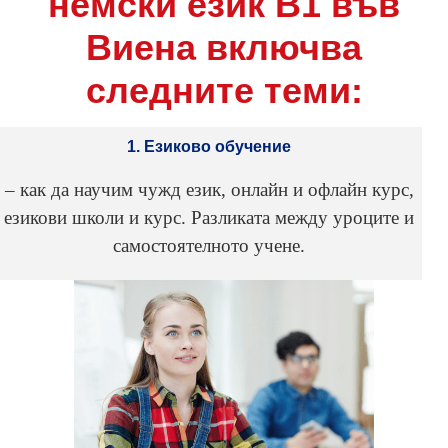
немски език В1 във
Виена включва
следните теми:
1. Езиково обучение
– как да научим чужд език, онлайн и офлайн курс,
езикови школи и курс. Разликата между уроците и
самостоятелното учене.