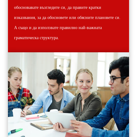
обосновавате възгледите си, да правите кратки
изказвания, за да обосновете или обясните плановете си.
А също и да използвате правилно най-важната
граматическа структура.