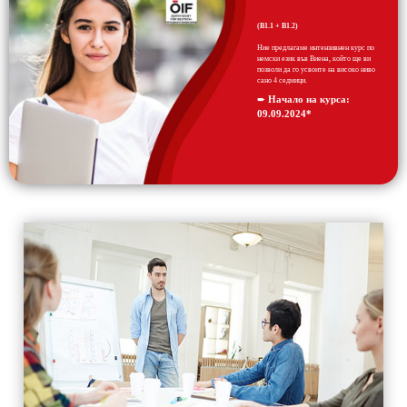
(B1.1 + B1.2)
Ние предлагаме интензивнен курс по
немски език във Виена, който ще ви
позволи да го усвоите на високо ниво
сано 4 седмици.
➨
Начало на курса:
09.09.2024*