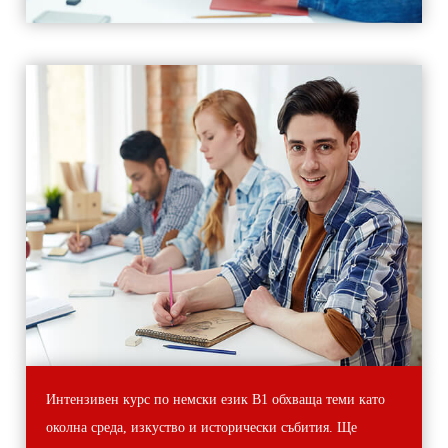
Интензивен курс по немски език В1 обхваща теми като
околна среда, изкуство и исторически събития. Ще