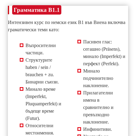
Грамматика B1.1
Интензивен курс по немски език В1 във Виена включва
граматически теми като:
Пасивен глас:
Въпросителни
сегашно (Präsens),
частици.
минало (Imperfekt) и
Структурите
перфект (Perfekt).
haben / sein /
Минало
brauchen + zu.
подчинително
Бинарни съюзи.
наклонение.
Минало време
Прилагателни
(Imperfekt,
имена в
Pluquamperfekt) и
сравнително и
бъдеще време
превъзходно
(Futur).
наклонение.
Относителни
Инфинитиви.
местоимения.