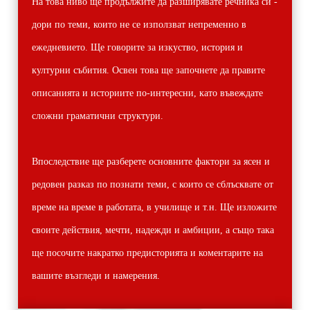
На това ниво ще продължите да разширявате речника си -
дори по теми, които не се използват непременно в
ежедневието. Ще говорите за изкуство, история и
културни събития. Освен това ще започнете да правите
описанията и историите по-интересни, като въвеждате
сложни граматични структури.
Впоследствие ще разберете основните фактори за ясен и
редовен разказ по познати теми, с които се сблъсквате от
време на време в работата, в училище и т.н. Ще изложите
своите действия, мечти, надежди и амбиции, а също така
ще посочите накратко предисторията и коментарите на
вашите възгледи и намерения.