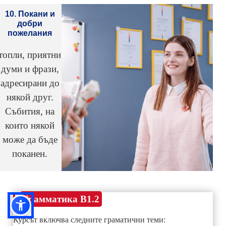
10. Покани и
добри
пожелания
топли, приятни
думи и фрази,
адресирани до
някой друг.
Събития, на
които някой
може да бъде
поканен.
Грамматика B1.2
Курсът включва следните граматични теми: